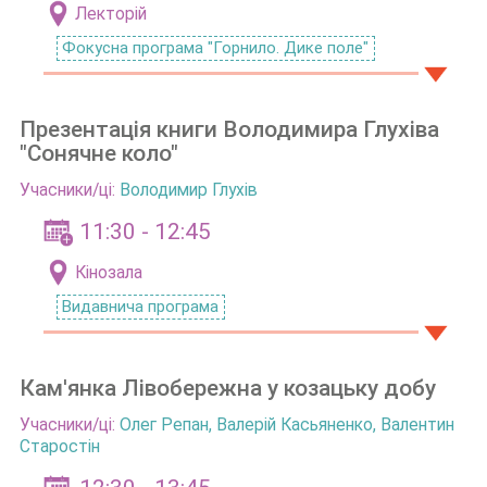
Лекторій
Фокусна програма "Горнило. Дике поле"
Презентація книги Володимира Глухіва
"Сонячне коло"
Учасники/ці:
Володимир Глухів
11:30 - 12:45
Кінозала
Видавнича програма
Кам'янка Лівобережна у козацьку добу
Учасники/ці:
Олег Репан
,
Валерій Касьяненко, Валентин
Старостін