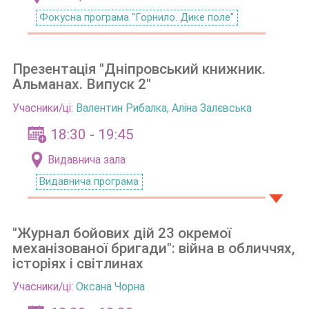
Фокусна програма "Горнило. Дике поле"
Презентація "Дніпровський книжник.
Альманах. Випуск 2"
Учасники/ці:
Валентин Рибалка
,
Аліна Залєвська
18:30 - 19:45
Видавнича зала
Видавнича програма
"Журнал бойових дій 23 окремої
механізованої бригади": війна в обличчях,
історіях і світлинах
Учасники/ці:
Оксана Чорна