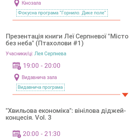
Кінозала
Фокусна програма "Горнило. Дике поле"
Презентація книги Леї Серпневої "Місто
без неба" (Птахолови #1)
Учасники/ці:
Лея Серпнева
19:00 - 20:00
Видавнича зала
Видавнича програма
"Хвильова економіка": вінілова діджей-
концесія. Vol. 3
20:00 - 21:30