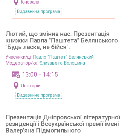
Кінозала
Видавнича програма
Лютий, що змінив нас. Презентація
книжки Павла "Паштета" Белянського
"Будь ласка, не бійся".
Учасники/ці:
Павло "Паштет" Белянський
Модератор/ка:
Єлизавета Волошина
13:00 - 14:15
Лекторій
Видавнича програма
Презентація Дніпровської літературної
резиденції і Всеукраїнської премії імені
Валерʼяна Підмогильного