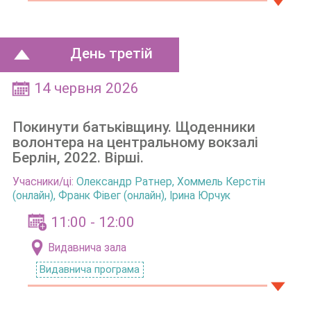
День третій
14 червня 2026
Покинути батькiвщину. Щоденники
волонтера на центральному вокзалi
Берлiн, 2022. Вірші.
Учасники/ці:
Олександр Ратнер
,
Хоммель Керстін
(онлайн), Франк Фівег (онлайн), Ірина Юрчук
11:00 - 12:00
Видавнича зала
Видавнича програма