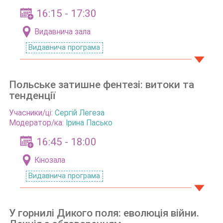
16:15 - 17:30
Видавнича зала
Видавнича програма
Польське затишне фентезі: витоки та
тенденції
Учасники/ці:
Сергій Легеза
Модератор/ка:
Ірина Пасько
16:45 - 18:00
Кінозала
Видавнича програма
У горнилі Дикого поля: еволюція війни.