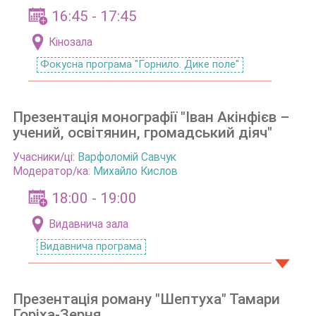
16:45 - 17:45
Кінозала
Фокусна програма "Горнило. Дике поле"
Презентація монографії "Іван Акінфієв –
учений, освітянин, громадський діяч"
Учасники/ці:
Варфоломій Савчук
Модератор/ка:
Михайло Кислов
18:00 - 19:00
Видавнича зала
Видавнича програма
Презентація роману "Шептуха" Тамари
Горіха-Зерня