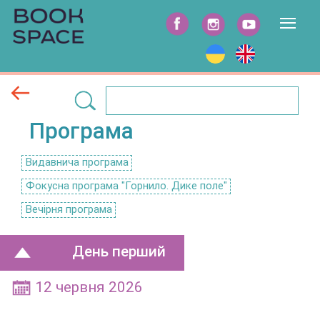
Програма
Видавнича програма
Фокусна програма "Горнило. Дике поле"
Вечірня програма
День перший
12 червня 2026