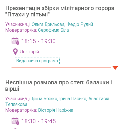
Презентація збірки мілітарного горора
"Птахи у пітьмі"
Учасники/ці:
Ольга Брильова
,
Федір Рудий
Модератор/ка:
Серафима Біла
18:15 - 19:30
Лекторій
Видавнича програма
Неспішна розмова про степ: балачки і
вірші
Учасники/ці:
Ірина Божко
,
Ірина Пасько
,
Анастасія
Теплякова
Модератор/ка:
Вікторія Наріжна
18:30 - 19:45