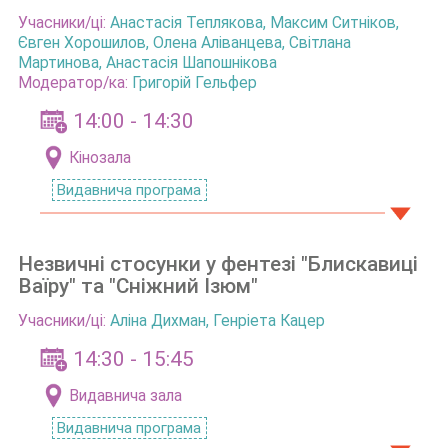
Учасники/ці:
Анастасія Теплякова
,
Максим Ситніков,
Євген Хорошилов, Олена Аліванцева, Світлана
Мартинова, Анастасія Шапошнікова
Модератор/ка:
Григорій Гельфер
14:00 - 14:30
Кінозала
Видавнича програма
Незвичні стосунки у фентезі "Блискавиці
Ваїру" та "Сніжний Ізюм"
Учасники/ці:
Аліна Дихман
,
Генріета Кацер
14:30 - 15:45
Видавнича зала
Видавнича програма