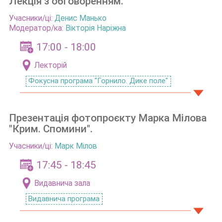
Лекція з обговоренням.
Учасники/ці:
Денис Манько
Модератор/ка:
Вікторія Наріжна
17:00 - 18:00
Лекторій
Фокусна програма "Горнило. Дике поле"
Презентація фотопроєкту Марка Мілова
"Крим. Спомини".
Учасники/ці:
Марк Мілов
17:45 - 18:45
Видавнича зала
Видавнича програма