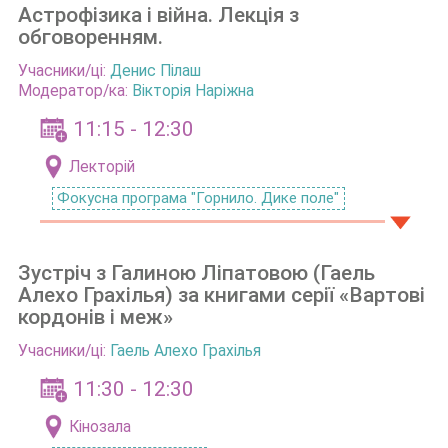
Астрофізика і війна. Лекція з
обговоренням.
Учасники/ці:
Денис Пілаш
Модератор/ка:
Вікторія Наріжна
11:15 - 12:30
Лекторій
Фокусна програма "Горнило. Дике поле"
Зустріч з Галиною Ліпатовою (Гаель
Алехо Грахілья) за книгами серії «Вартові
кордонів і меж»
Учасники/ці:
Гаель Алехо Грахілья
11:30 - 12:30
Кінозала