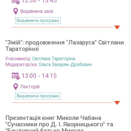
12:30 - 13:45
Видавнича зала
Видавнича програма
"Змій": продовження "Лазаруса" Світлани
Тараторіної
Учасники/ці:
Світлана Тараторіна
Модератор/ка:
Ольга Захарян-Дробович
13:00 - 14:15
Лекторій
Видавнича програма
Презентація книг Миколи Чабана
"Сучасники про Д. І. Яворницького" та
"Бандурний батько Микола